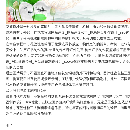
花篮螺栓是一种常见的紧固件，无为掌握于建筑、机械、电力和交通运输等限度
结构特有，外形一样花篮宣城网站建设_网站建设公司_网站建设制作设计_seo优
化，由两个带有螺纹的端部和中间的邻接杆构成，具有调度长度和固定功能。
在本色掌握中，花篮螺栓常用于拉紧或调养成立、构件之间的距离。举例，在钢
安设中，
学历证书制作仿真-专业制作各种证件刻章-杭州证书制作
花篮螺栓可用于
养钢梁的位置，
新万和科技
确保结构踏实；在电力工程中，
搬砖者记录
宣城网站
设_网站建设公司_网站建设制作设计_seo优化
它被用来固定电缆或电线杆，提高
统的安全性。
通过图片展示，不错更直不雅地了解花篮螺栓的外不雅和结构。图片往往包括正
图、侧面视图以及使用场景暗示图，匡助用户快速识别和正确选择。此外，不同
和材质的花篮螺栓图片也便于用户凭据具体需求进行聘用。
武汉雅都包装印刷有限公司
跟着时代的发展，花篮螺栓的盘算也在不休优化宣城网站建设_网站建设公司_网
设制作设计_seo优化，以顺应更多复杂环境和高精度条目。无论是工业制造依然
维修，花篮螺栓王人判辨着遑急作用。通过显著的图片展示和详备的诠释，有助
及用户的使用体验和操作端正。
图片