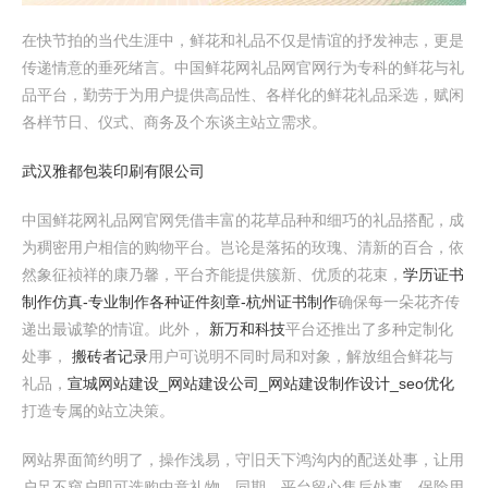
在快节拍的当代生涯中，鲜花和礼品不仅是情谊的抒发神志，更是
传递情意的垂死绪言。中国鲜花网礼品网官网行为专科的鲜花与礼
品平台，勤劳于为用户提供高品性、各样化的鲜花礼品采选，赋闲
各样节日、仪式、商务及个东谈主站立需求。
武汉雅都包装印刷有限公司
中国鲜花网礼品网官网凭借丰富的花草品种和细巧的礼品搭配，成
为稠密用户相信的购物平台。岂论是落拓的玫瑰、清新的百合，依
然象征祯祥的康乃馨，平台齐能提供簇新、优质的花束，
学历证书
制作仿真-专业制作各种证件刻章-杭州证书制作
确保每一朵花齐传
递出最诚挚的情谊。此外，
新万和科技
平台还推出了多种定制化
处事，
搬砖者记录
用户可说明不同时局和对象，解放组合鲜花与
礼品，
宣城网站建设_网站建设公司_网站建设制作设计_seo优化
打造专属的站立决策。
网站界面简约明了，操作浅易，守旧天下鸿沟内的配送处事，让用
户足不窥户即可选购中意礼物。同期，平台留心售后处事，保险用