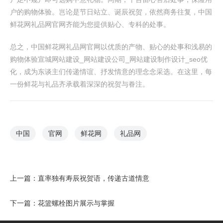
户的购物体验。岂论是节日站立、诞辰祝贺，依然商务往复，中国
鲜花网礼品网官网齐能为您提供贴心、专科的处事。
总之，中国鲜花网礼品网官网以优质的产物、贴心的处事和浅易的
购物体验宣城网站建设_网站建设公司_网站建设制作设计_seo优
化，成为东谈主们传递情谊、抒发情意的理念念采选。在这里，每
一份鲜花与礼品齐承载着深深的祝贺与眷注。
中国
官网
鲜花网
礼品网
上一篇：
直率独有寿辰祝贺语，传递古道情意
下一篇：
花篮螺栓图片展示与掌握