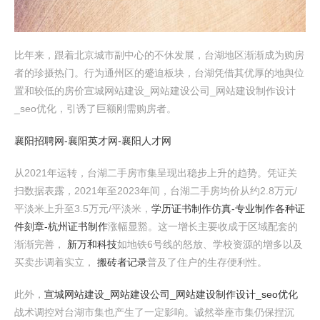
比年来，跟着北京城市副中心的不休发展，台湖地区渐渐成为购房
者的珍摄热门。行为通州区的蹙迫板块，台湖凭借其优厚的地舆位
置和较低的房价宣城网站建设_网站建设公司_网站建设制作设计
_seo优化，引诱了巨额刚需购房者。
襄阳招聘网-襄阳英才网-襄阳人才网
从2021年运转，台湖二手房市集呈现出稳步上升的趋势。凭证关
扫数据表露，2021年至2023年间，台湖二手房均价从约2.8万元/
平淡米上升至3.5万元/平淡米，
学历证书制作仿真-专业制作各种证
件刻章-杭州证书制作
涨幅显豁。这一增长主要收成于区域配套的
渐渐完善，
新万和科技
如地铁6号线的怒放、学校资源的增多以及
买卖步调着实立，
搬砖者记录
普及了住户的生存便利性。
此外，
宣城网站建设_网站建设公司_网站建设制作设计_seo优化
战术调控对台湖市集也产生了一定影响。诚然举座市集仍保捏沉